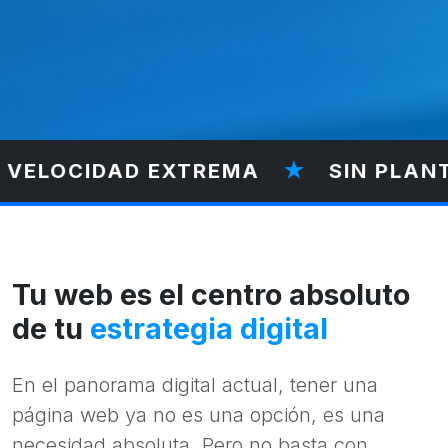
★
SIN PLANTILLAS BÁSICAS
★
DI
Tu web es el centro absoluto
de tu
estrategia digital
En el panorama digital actual, tener una
página web ya no es una opción, es una
necesidad absoluta. Pero no basta con